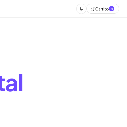
🛒 Carrito
0
tal