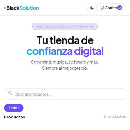
Black
Solution
🛒 Carrito
0
SERVICIOS DIGITALES PREMIUM
Tu tienda de
confianza digital
Streaming, música, software y más.
Siempre al mejor precio.
🔍
Todos
Productos
0 productos