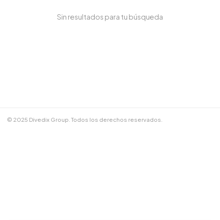
Sin resultados para tu búsqueda
NOMBRE COMPLETO *
TELÉFONO / WHATSAPP *
CORREO ELECTRÓNICO
© 2025 Divedix Group. Todos los derechos reservados.
NOTAS ADICIONALES
Términos y Condiciones
✕
Cancelar
📲 Enviar por WhatsApp