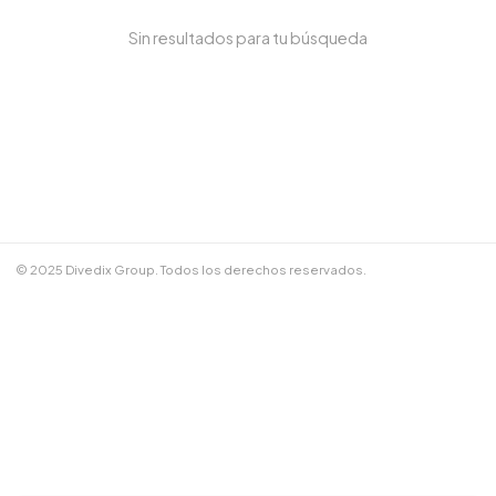
Sin resultados para tu búsqueda
NOMBRE COMPLETO *
TELÉFONO / WHATSAPP *
CORREO ELECTRÓNICO
© 2025 Divedix Group. Todos los derechos reservados.
NOTAS ADICIONALES
Términos y Condiciones
✕
Cancelar
📲 Enviar por WhatsApp