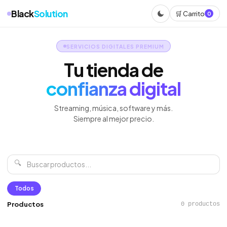
Black
Solution
🛒 Carrito
0
SERVICIOS DIGITALES PREMIUM
Tu tienda de
confianza digital
Streaming, música, software y más.
Siempre al mejor precio.
🔍
Todos
Productos
0 productos