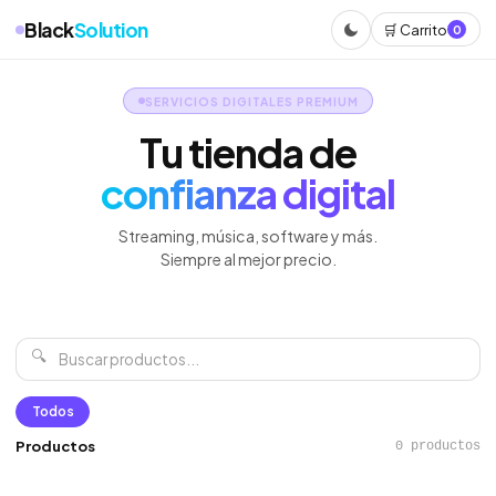
Black
Solution
🛒 Carrito
0
SERVICIOS DIGITALES PREMIUM
Tu tienda de
confianza digital
Streaming, música, software y más.
Siempre al mejor precio.
🔍
Todos
Productos
0 productos