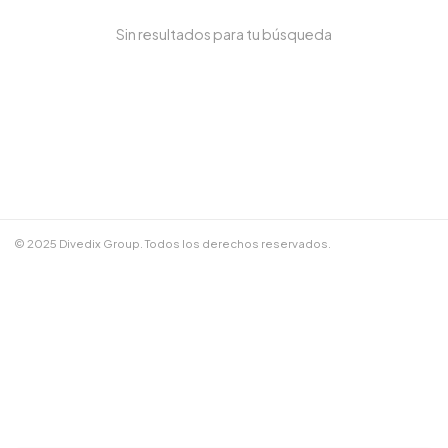
Sin resultados para tu búsqueda
NOMBRE COMPLETO *
TELÉFONO / WHATSAPP *
CORREO ELECTRÓNICO
© 2025 Divedix Group. Todos los derechos reservados.
NOTAS ADICIONALES
Términos y Condiciones
✕
Cancelar
📲 Enviar por WhatsApp