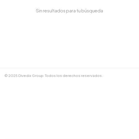
Sin resultados para tu búsqueda
NOMBRE COMPLETO *
TELÉFONO / WHATSAPP *
CORREO ELECTRÓNICO
© 2025 Divedix Group. Todos los derechos reservados.
NOTAS ADICIONALES
Términos y Condiciones
✕
Cancelar
📲 Enviar por WhatsApp