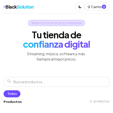
Black
Solution
🛒 Carrito
0
SERVICIOS DIGITALES PREMIUM
Tu tienda de
confianza digital
Streaming, música, software y más.
Siempre al mejor precio.
🔍
Todos
Productos
0 productos