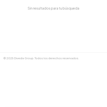
Sin resultados para tu búsqueda
NOMBRE COMPLETO *
TELÉFONO / WHATSAPP *
CORREO ELECTRÓNICO
© 2025 Divedix Group. Todos los derechos reservados.
NOTAS ADICIONALES
Términos y Condiciones
✕
Cancelar
📲 Enviar por WhatsApp