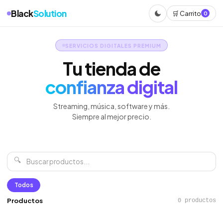
Black
Solution
🛒 Carrito
0
SERVICIOS DIGITALES PREMIUM
Tu tienda de
confianza digital
Streaming, música, software y más.
Siempre al mejor precio.
🔍
Todos
Productos
0 productos