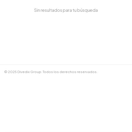
Sin resultados para tu búsqueda
NOMBRE COMPLETO *
TELÉFONO / WHATSAPP *
CORREO ELECTRÓNICO
© 2025 Divedix Group. Todos los derechos reservados.
NOTAS ADICIONALES
Términos y Condiciones
✕
Cancelar
📲 Enviar por WhatsApp