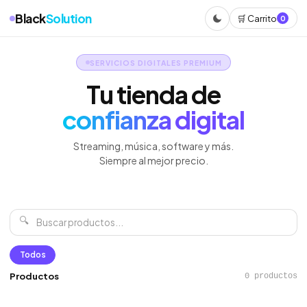
Black
Solution
🛒 Carrito
0
SERVICIOS DIGITALES PREMIUM
Tu tienda de
confianza digital
Streaming, música, software y más.
Siempre al mejor precio.
🔍
Todos
Productos
0 productos