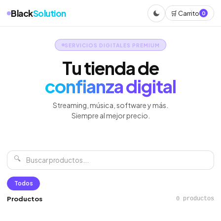
Black
Solution
🛒 Carrito
0
SERVICIOS DIGITALES PREMIUM
Tu tienda de
confianza digital
Streaming, música, software y más.
Siempre al mejor precio.
🔍
Todos
Productos
0 productos