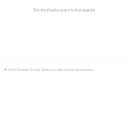
Sin resultados para tu búsqueda
NOMBRE COMPLETO *
TELÉFONO / WHATSAPP *
CORREO ELECTRÓNICO
© 2025 Divedix Group. Todos los derechos reservados.
NOTAS ADICIONALES
Términos y Condiciones
✕
Cancelar
📲 Enviar por WhatsApp