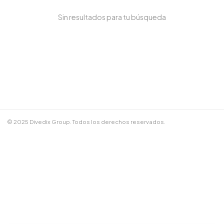
Sin resultados para tu búsqueda
NOMBRE COMPLETO *
TELÉFONO / WHATSAPP *
CORREO ELECTRÓNICO
© 2025 Divedix Group. Todos los derechos reservados.
NOTAS ADICIONALES
Términos y Condiciones
✕
Cancelar
📲 Enviar por WhatsApp