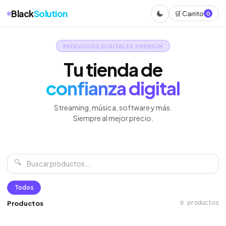
Black
Solution
🛒 Carrito
0
SERVICIOS DIGITALES PREMIUM
Tu tienda de
confianza digital
Streaming, música, software y más.
Siempre al mejor precio.
🔍
Todos
Productos
0 productos