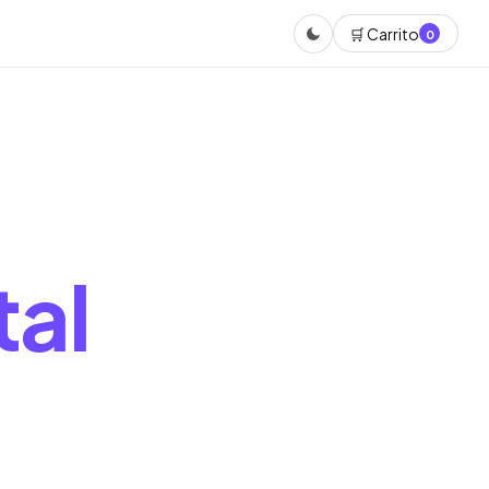
🛒 Carrito
0
tal