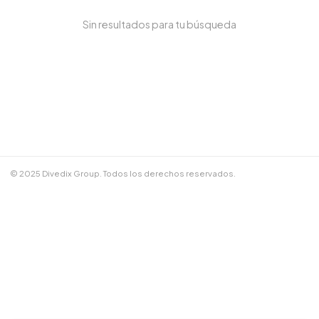
Sin resultados para tu búsqueda
NOMBRE COMPLETO *
TELÉFONO / WHATSAPP *
CORREO ELECTRÓNICO
© 2025 Divedix Group. Todos los derechos reservados.
NOTAS ADICIONALES
Términos y Condiciones
✕
Cancelar
📲 Enviar por WhatsApp