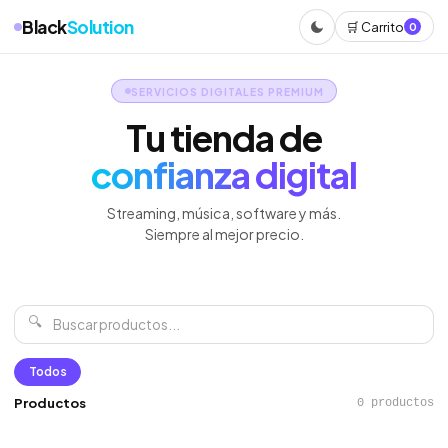
Black
Solution
🛒 Carrito
0
SERVICIOS DIGITALES PREMIUM
Tu tienda de
confianza digital
Streaming, música, software y más.
Siempre al mejor precio.
🔍
Todos
Productos
0 productos