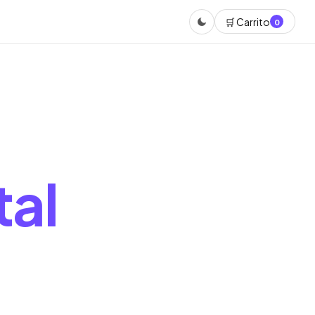
🛒 Carrito
0
tal