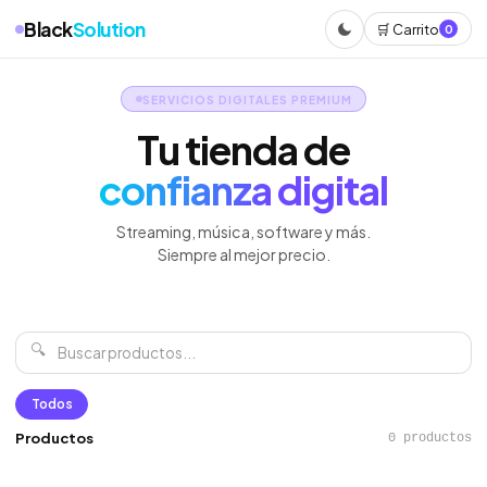
Black
Solution
🛒 Carrito
0
SERVICIOS DIGITALES PREMIUM
Tu tienda de
confianza digital
Streaming, música, software y más.
Siempre al mejor precio.
🔍
Todos
Productos
0 productos