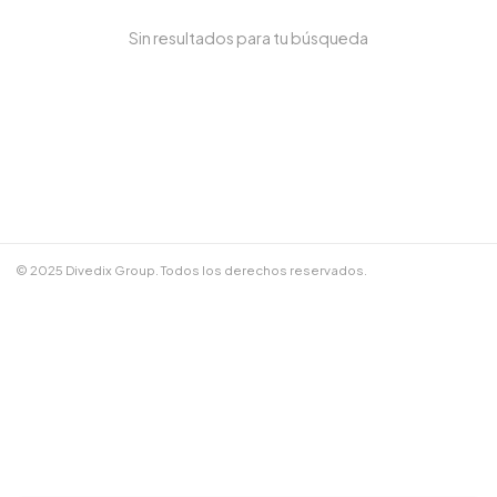
Sin resultados para tu búsqueda
NOMBRE COMPLETO *
TELÉFONO / WHATSAPP *
CORREO ELECTRÓNICO
© 2025 Divedix Group. Todos los derechos reservados.
NOTAS ADICIONALES
Términos y Condiciones
✕
Cancelar
📲 Enviar por WhatsApp