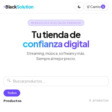
Black
Solution
🛒 Carrito
0
SERVICIOS DIGITALES PREMIUM
Tu tienda de
confianza digital
Streaming, música, software y más.
Siempre al mejor precio.
🔍
Todos
Productos
0 productos