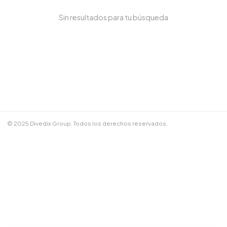
Sin resultados para tu búsqueda
NOMBRE COMPLETO *
TELÉFONO / WHATSAPP *
CORREO ELECTRÓNICO
© 2025 Divedix Group. Todos los derechos reservados.
NOTAS ADICIONALES
Términos y Condiciones
✕
Cancelar
📲 Enviar por WhatsApp