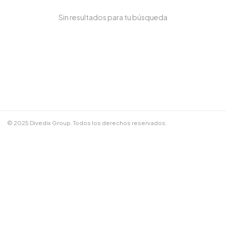
Sin resultados para tu búsqueda
NOMBRE COMPLETO *
TELÉFONO / WHATSAPP *
CORREO ELECTRÓNICO
© 2025 Divedix Group. Todos los derechos reservados.
NOTAS ADICIONALES
Términos y Condiciones
✕
Cancelar
📲 Enviar por WhatsApp