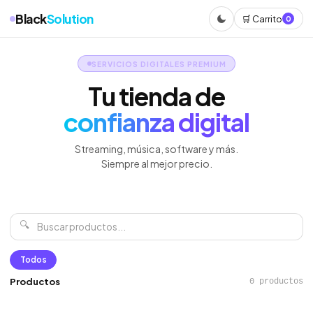
Black
Solution
🛒 Carrito
0
SERVICIOS DIGITALES PREMIUM
Tu tienda de
confianza digital
Streaming, música, software y más.
Siempre al mejor precio.
🔍
Todos
Productos
0 productos