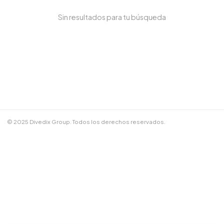
Sin resultados para tu búsqueda
NOMBRE COMPLETO *
TELÉFONO / WHATSAPP *
CORREO ELECTRÓNICO
© 2025 Divedix Group. Todos los derechos reservados.
NOTAS ADICIONALES
Términos y Condiciones
✕
Cancelar
📲 Enviar por WhatsApp