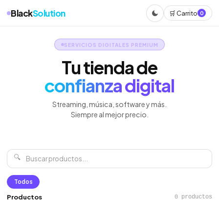
Black
Solution
🛒 Carrito
0
SERVICIOS DIGITALES PREMIUM
Tu tienda de
confianza digital
Streaming, música, software y más.
Siempre al mejor precio.
🔍
Todos
Productos
0 productos