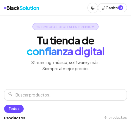
Black
Solution
🛒 Carrito
0
SERVICIOS DIGITALES PREMIUM
Tu tienda de
confianza digital
Streaming, música, software y más.
Siempre al mejor precio.
🔍
Todos
Productos
0 productos