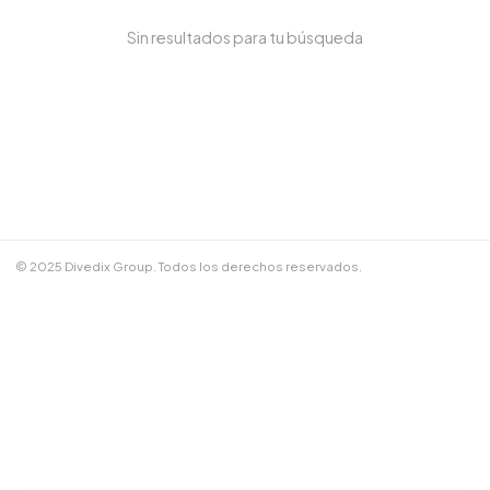
Sin resultados para tu búsqueda
NOMBRE COMPLETO *
TELÉFONO / WHATSAPP *
CORREO ELECTRÓNICO
© 2025 Divedix Group. Todos los derechos reservados.
NOTAS ADICIONALES
Términos y Condiciones
✕
Cancelar
📲 Enviar por WhatsApp