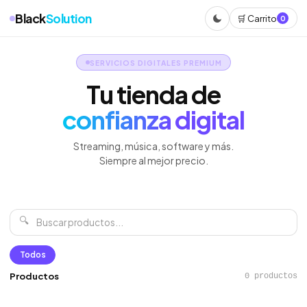
Black
Solution
🛒 Carrito
0
SERVICIOS DIGITALES PREMIUM
Tu tienda de
confianza digital
Streaming, música, software y más.
Siempre al mejor precio.
🔍
Todos
Productos
0 productos