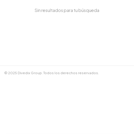
Sin resultados para tu búsqueda
NOMBRE COMPLETO *
TELÉFONO / WHATSAPP *
CORREO ELECTRÓNICO
© 2025 Divedix Group. Todos los derechos reservados.
NOTAS ADICIONALES
Términos y Condiciones
✕
Cancelar
📲 Enviar por WhatsApp