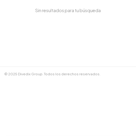
Sin resultados para tu búsqueda
NOMBRE COMPLETO *
TELÉFONO / WHATSAPP *
CORREO ELECTRÓNICO
© 2025 Divedix Group. Todos los derechos reservados.
NOTAS ADICIONALES
Términos y Condiciones
✕
Cancelar
📲 Enviar por WhatsApp