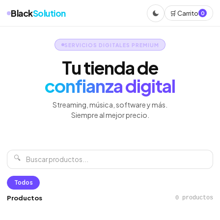
Black
Solution
🛒 Carrito
0
SERVICIOS DIGITALES PREMIUM
Tu tienda de
confianza digital
Streaming, música, software y más.
Siempre al mejor precio.
🔍
Todos
Productos
0 productos