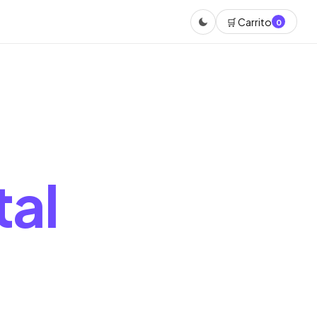
🛒 Carrito
0
tal