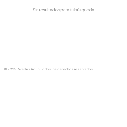
Sin resultados para tu búsqueda
NOMBRE COMPLETO *
TELÉFONO / WHATSAPP *
CORREO ELECTRÓNICO
© 2025 Divedix Group. Todos los derechos reservados.
NOTAS ADICIONALES
Términos y Condiciones
✕
Cancelar
📲 Enviar por WhatsApp