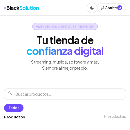
Black
Solution
🛒 Carrito
0
SERVICIOS DIGITALES PREMIUM
Tu tienda de
confianza digital
Streaming, música, software y más.
Siempre al mejor precio.
🔍
Todos
Productos
0 productos