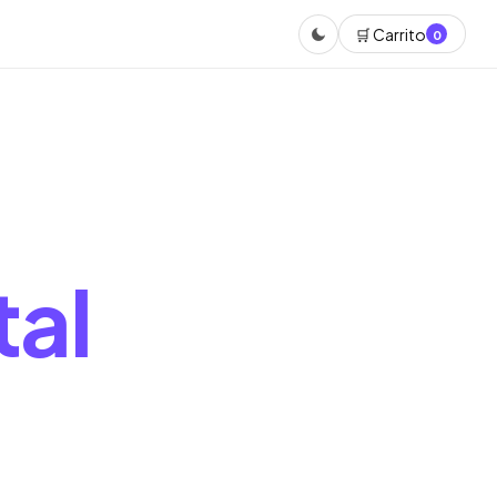
🛒 Carrito
0
tal