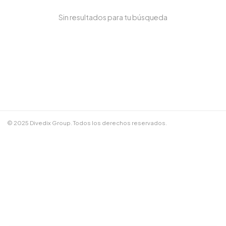
Sin resultados para tu búsqueda
NOMBRE COMPLETO *
TELÉFONO / WHATSAPP *
CORREO ELECTRÓNICO
© 2025 Divedix Group. Todos los derechos reservados.
NOTAS ADICIONALES
Términos y Condiciones
✕
Cancelar
📲 Enviar por WhatsApp