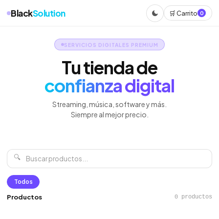
Black
Solution
🛒 Carrito
0
SERVICIOS DIGITALES PREMIUM
Tu tienda de
confianza digital
Streaming, música, software y más.
Siempre al mejor precio.
🔍
Todos
Productos
0 productos