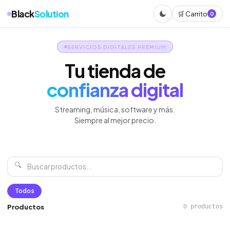
Black
Solution
🛒 Carrito
0
SERVICIOS DIGITALES PREMIUM
Tu tienda de
confianza digital
Streaming, música, software y más.
Siempre al mejor precio.
🔍
Todos
Productos
0 productos