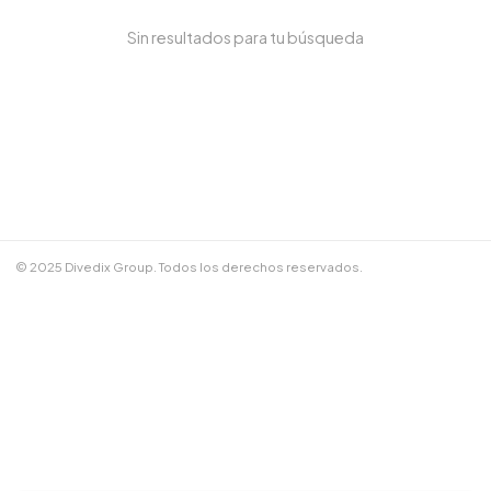
Sin resultados para tu búsqueda
NOMBRE COMPLETO *
TELÉFONO / WHATSAPP *
CORREO ELECTRÓNICO
© 2025 Divedix Group. Todos los derechos reservados.
NOTAS ADICIONALES
Términos y Condiciones
✕
Cancelar
📲 Enviar por WhatsApp