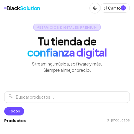
Black
Solution
🛒 Carrito
0
SERVICIOS DIGITALES PREMIUM
Tu tienda de
confianza digital
Streaming, música, software y más.
Siempre al mejor precio.
🔍
Todos
Productos
0 productos