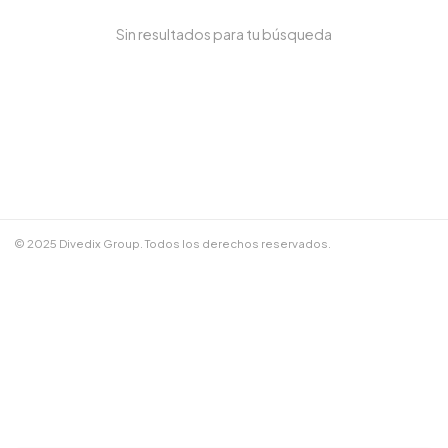
Sin resultados para tu búsqueda
NOMBRE COMPLETO *
TELÉFONO / WHATSAPP *
CORREO ELECTRÓNICO
© 2025 Divedix Group. Todos los derechos reservados.
NOTAS ADICIONALES
Términos y Condiciones
✕
Cancelar
📲 Enviar por WhatsApp