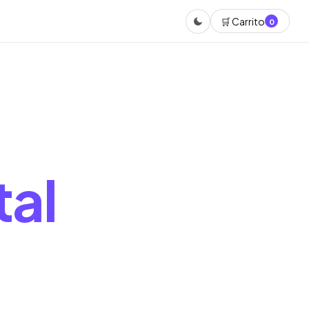
🛒 Carrito
0
tal