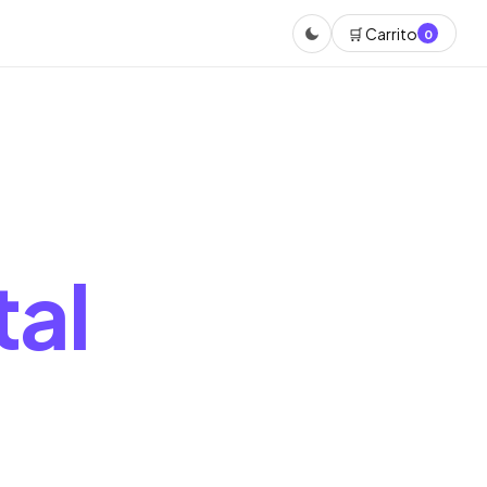
🛒 Carrito
0
tal