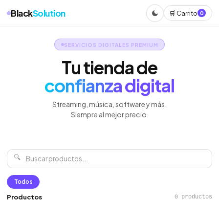
Black
Solution
🛒 Carrito
0
SERVICIOS DIGITALES PREMIUM
Tu tienda de
confianza digital
Streaming, música, software y más.
Siempre al mejor precio.
🔍
Todos
Productos
0 productos