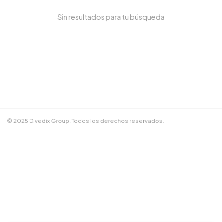
Sin resultados para tu búsqueda
NOMBRE COMPLETO *
TELÉFONO / WHATSAPP *
CORREO ELECTRÓNICO
© 2025 Divedix Group. Todos los derechos reservados.
NOTAS ADICIONALES
Términos y Condiciones
✕
Cancelar
📲 Enviar por WhatsApp